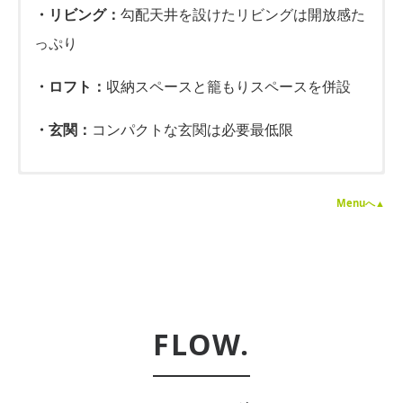
・リビング：
勾配天井を設けたリビングは開放感た
っぷり
・ロフト：
収納スペースと籠もりスペースを併設
・玄関：
コンパクトな玄関は必要最低限
・住所：
・性別：
栃木県栃木市
女性
Menuへ▲
・物件形態：
・年代：
30代
戸建住宅
・構造：
・家族構成：
木造
夫・妻・子ども一人
・工事期間：
・目的(希望)：
4ヶ月
冬暖かい家が良い
・住まい育み健康診断：
・感想：
有
まさかあのおばあちゃんの家がこんなにステキな感
FLOW.
じになるなんて思っていなかった。親戚の子どもた
ちもよく遊びに来るので保育園状態になってます。