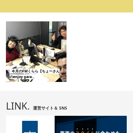
今月のFMくらら【ちょーさん
のenjoy gara...
LINK.
運営サイト＆ SNS