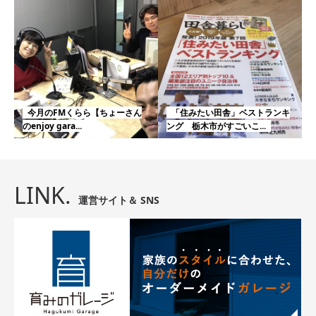
今月のFMくらら【ちょーさん
「住みたい田舎」ベストランキ
のenjoy gara...
ング 栃木市がすごいこ...
LINK.
運営サイト＆ SNS