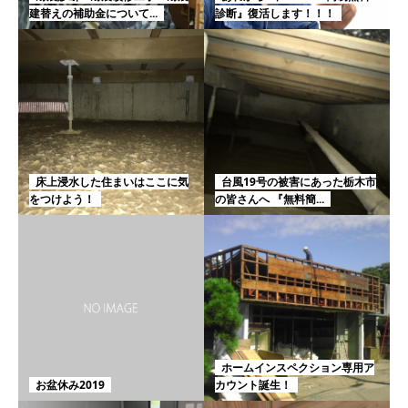
建替えの補助金について...
診断』復活します！！！
床上浸水した住まいはここに気
台風19号の被害にあった栃木市
をつけよう！
の皆さんへ 『無料簡...
ホームインスペクション専用ア
お盆休み2019
カウント誕生！