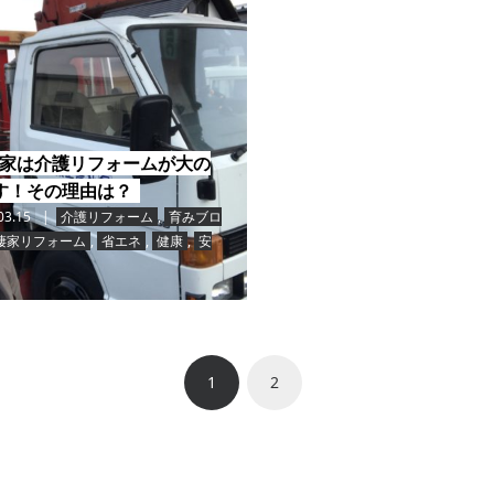
家は介護リフォームが大の
す！その理由は？
03.15
介護リフォーム
,
育みブロ
棲家リフォーム
,
省エネ
,
健康
,
安
1
2