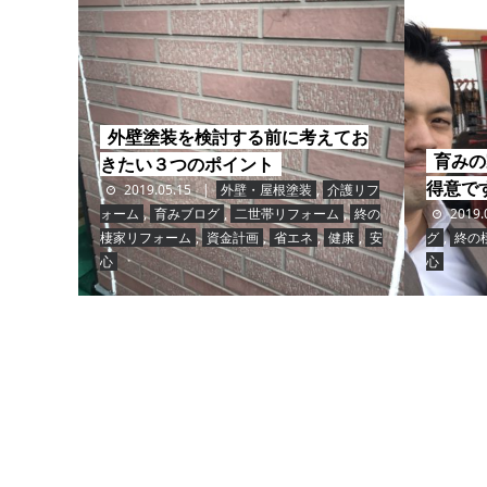
外壁塗装を検討する前に考えてお
育みの
きたい３つのポイント
得意で
2019.05.15
外壁・屋根塗装
,
介護リフ
ォーム
,
育みブログ
,
二世帯リフォーム
,
終の
2019.
棲家リフォーム
,
資金計画
,
省エネ
,
健康
,
安
グ
,
終の
心
心