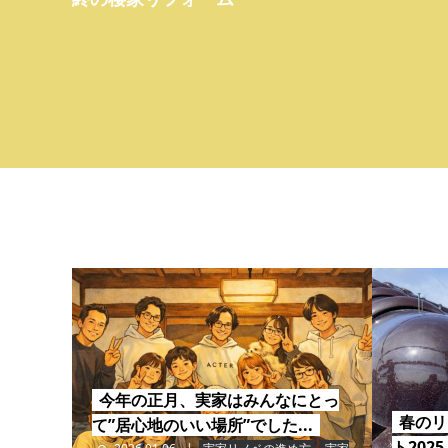
今年の正月、実家はみんなにとっ
春のリ
て”居心地のいい場所”でした...
ト2025