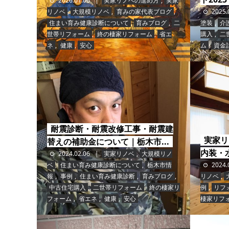
2026.01.06
実家リノベの進め方
,
実家
リノベ
,
大規模リノベ
,
育みの家代表ブログ
,
2025.
住まい育み健康診断について
,
育みブログ
,
二
塗装
,
介
世帯リフォーム
,
終の棲家リフォーム
,
省エ
購入
,
二
ネ
,
健康
,
安心
ム
,
資金
耐震診断・耐震改修工事・耐震建
実家リ
替えの補助金について｜栃木市...
内装・
2024.02.06
実家リノベ
,
大規模リノ
ベ
,
住まい育み健康診断について
,
栃木市情
2024.
報
,
事例
,
住まい育み健康診断
,
育みブログ
,
リノベ
,
中古住宅購入
,
二世帯リフォーム
,
終の棲家リ
例
,
リフ
フォーム
,
省エネ
,
健康
,
安心
棲家リフ