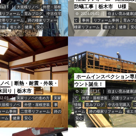
防蟻工事｜栃木市 U様
03.13
大規模リノベ
,
外壁・屋根
護リフォーム
,
育みブログ
,
中古住宅
2024.09.02
住まい育み健康
世帯リフォーム
,
終の棲家リフォー
て
,
事例
,
リフォーム事例
,
育みブ
計画
,
省エネ
,
健康
,
安心
棲家リフォーム
,
省エネ
,
健康
,
安
ホームインスペクション専
ノベ｜断熱・耐震・外装・
ウント誕生！
水回り｜栃木市
2019.07.31
住まい育み健康
02.03
実家リノベの進め方
,
実家
て
,
外壁・屋根塗装
,
介護リフォー
大規模リノベ
,
外壁・屋根塗装
,
事
情報
,
育みブログ
,
中古住宅購入
,
ォーム事例
,
二世帯リフォーム
,
終の
ォーム
,
終の棲家リフォーム
,
省エ
ォーム
,
健康
,
安心
安心