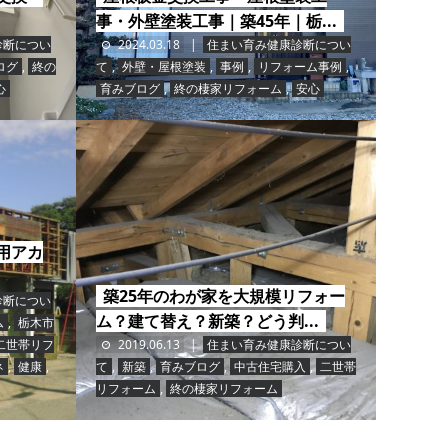
事・外壁塗装工事｜築45年｜栃...
診断につい
2024.03.18
住まい育み健康診断につい
ログ
,
終の
て
,
外壁・屋根塗装
,
事例
,
リフォーム事例
,
心
育みブログ
,
終の棲家リフォーム
,
安心
用アカ
築25年のわが家を大規模リフォー
診断につい
ム？建て替え？新築？どう判...
ム
,
栃木市
二世帯リフ
2019.06.13
住まい育み健康診断につい
ネ
,
健康
,
て
,
新築
,
育みブログ
,
中古住宅購入
,
二世帯
リフォーム
,
終の棲家リフォーム