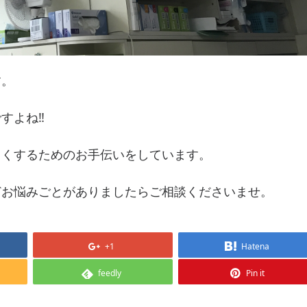
す。
よね‼️
よくするためのお手伝いをしています。
どお悩みごとがありましたらご相談くださいませ。
+1
Hatena
feedly
Pin it