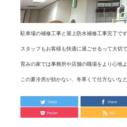
駐車場の補修工事と屋上防水補修工事完了で
スタッフもお客様も快適に過ごせるって大切です
育みの家では事務所や店舗の職場をより心地
この夏冷房が効かない、冬寒くて仕方ないな
Tweet
Share
Pocket
RSS