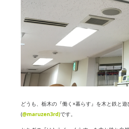
どうも、栃木の『働く×暮らす』を木と鉄と遊
(
@maruzen3rd)
です。