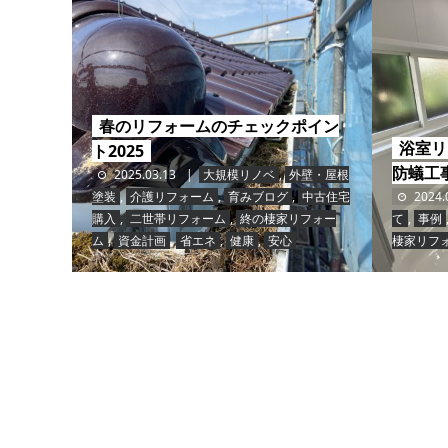
春のリフォームのチェックポイン
浴室リ
ト2025
防蟻工
2025.03.13
大規模リノベ
,
外壁・屋根
塗装
,
介護リフォーム
,
育みブログ
,
中古住宅
2024.
購入
,
二世帯リフォーム
,
終の棲家リフォー
て
,
事例
ム
,
資金計画
,
省エネ
,
健康
,
安心
棲家リフ