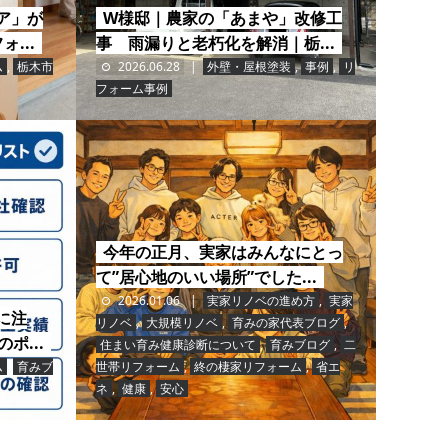
ア」が
W様邸｜農家の「あまや」改修工
...
事 雨漏りと老朽化を解消｜栃...
ム
,
栃木市
2026.06.28
外壁・屋根塗装
,
事例
,
リ
フォーム事例
今年の正月、実家はみんなにとっ
て”居心地のいい場所”でした...
2026.01.06
実家リノベの進め方
,
実家
に注
リノベ
,
大規模リノベ
,
育みの家代表ブログ
,
ポ...
住まい育み健康診断について
,
育みブログ
,
二
ム
,
育みブ
世帯リフォーム
,
終の棲家リフォーム
,
省エ
ネ
,
健康
,
安心