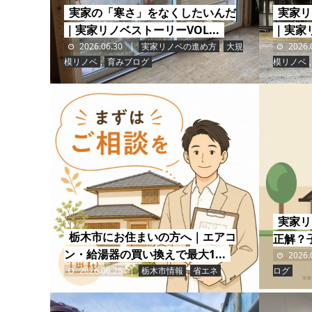
実家の「寒さ」をなくしたいんだ
実家リ
｜実家リノベストーリーVOL...
｜実家リ
2026.06.30
実家リノベの進め方
,
大規
2026.
模リノベ
,
育みブログ
模リノベ
実家リ
栃木市にお住まいの方へ｜エアコ
正解？
ン・給湯器の買い換えで最大1...
2026.
2026.06.28
栃木市情報
,
省エネ
ログ