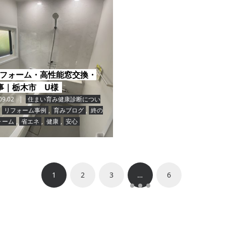
フォーム・高性能窓交換・
事｜栃木市 U様
09.02
住まい育み健康診断につい
,
リフォーム事例
,
育みブログ
,
終の
ォーム
,
省エネ
,
健康
,
安心
1
2
3
…
6