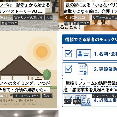
ノベは「診断」から始まる
親の家にある「小さなバリ
ノベストーリーVOL...
命取りになる前に。介護リフォ
06.29
実家リノベの進め方
,
大規
2026.06.29
リフォームコラ
,
育みブログ
情報
,
育みブログ
ノベのタイミング、いつが
屋根リフォームの訪問営業
子育て・介護の経験から...
意！悪徳業者を見極める4つの
06.27
リフォームコラム
,
育みブ
2026.06.27
リフォームコラ
ログ
,
安心