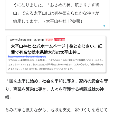
うになりました。「おさめの神、鎮まります御
山」である太平山には御神徳あらたかな神々が
鎮座してます。（太平山神社HP参照）
www.ohirasanjinja.rpr.jp
1 User
3 Pockets
太平山神社 公式ホームページ｜桜とあじさい、紅
葉で有名な栃木県栃木市の太平山神...
http://www.ohirasanjinja.rpr.jp
太平山神社は42社60余の神々をお祭りし、「全ての神々この山に有り全ての御神徳この山より始まる」
とまで言われております。願いのままに年間80数度の祭りが奉仕され、万人の心を支え「祈願成就なら
ざることなし」と篤く信仰され、諸祈願祈祷が日々行われております。
「国を太平に治め、社会を平和に導き、家内の安全を守
り、商業を繁栄に導き、人々を守護する祈願成就の神
様」
育みの家も微力ながら、地域を支え、家づくりを通じて