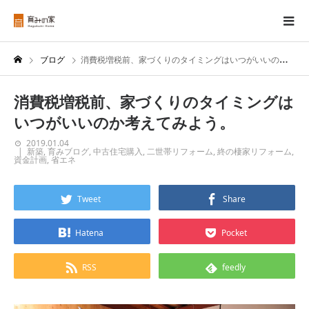
ブログ
消費税増税前、家づくりのタイミングはいつがいいのか考えてみよう。
消費税増税前、家づくりのタイミングは
いつがいいのか考えてみよう。
2019.01.04
新築
,
育みブログ
,
中古住宅購入
,
二世帯リフォーム
,
終の棲家リフォーム
,
資金計画
,
省エネ
Tweet
Share
Hatena
Pocket
RSS
feedly