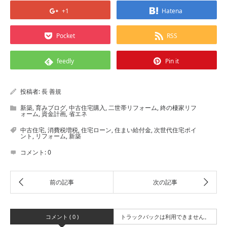
+1
Hatena
Pocket
RSS
feedly
Pin it
投稿者:
長 善規
新築
,
育みブログ
,
中古住宅購入
,
二世帯リフォーム
,
終の棲家リフ
ォーム
,
資金計画
,
省エネ
中古住宅
,
消費税増税
,
住宅ローン
,
住まい給付金
,
次世代住宅ポイ
ント
,
リフォーム
,
新築
コメント:
0
コメント ( 0 )
トラックバックは利用できません。