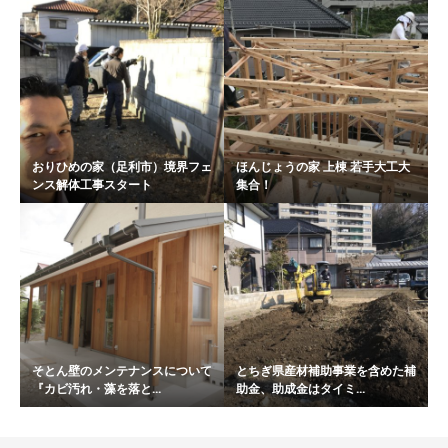
おりひめの家（足利市）境界フェ
ほんじょうの家 上棟 若手大工大
ンス解体工事スタート
集合！
そとん壁のメンテナンスについて
とちぎ県産材補助事業を含めた補
『カビ汚れ・藻を落と...
助金、助成金はタイミ...