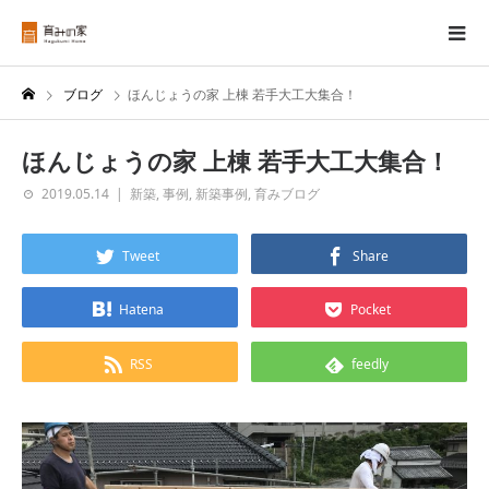
ブログ
ほんじょうの家 上棟 若手大工大集合！
ほんじょうの家 上棟 若手大工大集合！
2019.05.14
新築
,
事例
,
新築事例
,
育みブログ
Tweet
Share
Hatena
Pocket
RSS
feedly