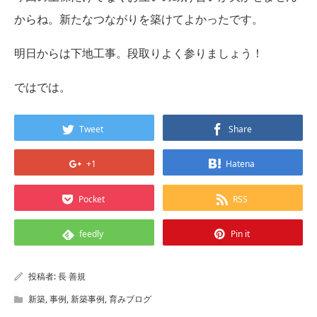
からね。新たなつながりを築けてよかったです。
明日からは下地工事。段取りよく参りましょう！
ではでは。
Tweet
Share
+1
Hatena
Pocket
RSS
feedly
Pin it
投稿者:
長 善規
新築
,
事例
,
新築事例
,
育みブログ