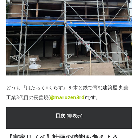
どうも『はたらく×くらす』を木と鉄で育む建築屋 丸善
工業3代目の長善規(
@maruzen3rd
)です。
目次
[
非表示
]
【実家リノベ】計画の時期を考えよう